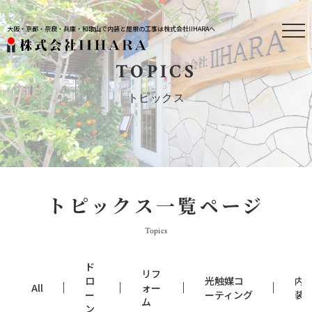
大阪・京都・奈良・兵庫・和歌山で内装と屋根の工事は株式会社IIHARAへ
TOPICS
トピックス
トピックス一覧ページ
Topics
ド
リフ
ロ
光触媒コ
内
All
ォー
ー
ーティング
装
ム
ン