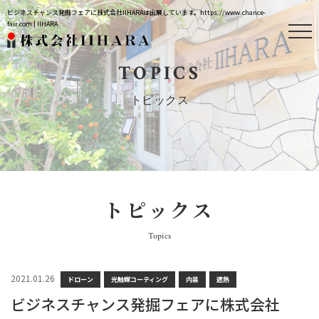
ビジネスチャンス発掘フェアに株式会社IIHARAは出展しています。https://www.chance-
fair.com | IIHARA
TOPICS
トピックス
トピックス
Topics
2021.01.26
ドローン
光触媒コーティング
内装
遮熱
ビジネスチャンス発掘フェアに株式会社