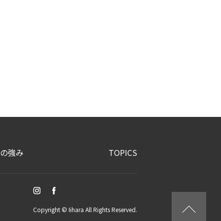
！
の強み
TOPICS
Copyright © Iihara All Rights Reserved.