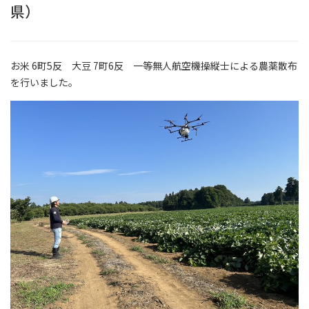
県）
お米 6町5反 大豆 7町6反 一等無人航空機操縦士による農薬散布
を行いました。